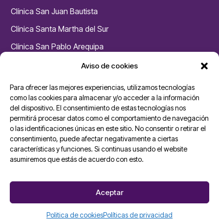
Clínica San Juan Bautista
Clínica Santa Martha del Sur
Clínica San Pablo Arequipa
Clínica San Pablo Huaraz
Aviso de cookies
Chacarilla – Medicina Física y Rehabilitación
Para ofrecer las mejores experiencias, utilizamos tecnologías
Unidades San Pablo
como las cookies para almacenar y/o acceder a la información
del dispositivo. El consentimiento de estas tecnologías nos
permitirá procesar datos como el comportamiento de navegación
Ambulancias Cardiomóvil
o las identificaciones únicas en este sitio. No consentir o retirar el
Dermoesthetik San Pablo
consentimiento, puede afectar negativamente a ciertas
características y funciones. Si continuas usando el website
Medik Center San Pablo – Los Olivos
asumiremos que estás de acuerdo con esto.
San Pablo Salud
Diagnóstico por Imágenes Tomomedic
Aceptar
Qualab
Politica de cookies
Políticas de privacidad