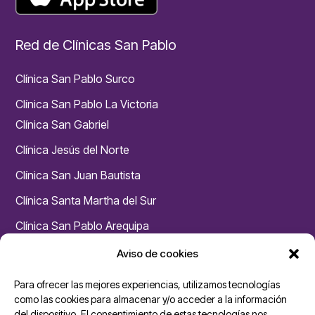
Red de Clínicas San Pablo
Clínica San Pablo Surco
Clínica San Pablo La Victoria
Clínica San Gabriel
Clínica Jesús del Norte
Clínica San Juan Bautista
Clínica Santa Martha del Sur
Clínica San Pablo Arequipa
Clínica San Pablo Huaraz
Aviso de cookies
Chacarilla – Medicina Física y Rehabilitación
Para ofrecer las mejores experiencias, utilizamos tecnologías
Unidades San Pablo
como las cookies para almacenar y/o acceder a la información
del dispositivo. El consentimiento de estas tecnologías nos