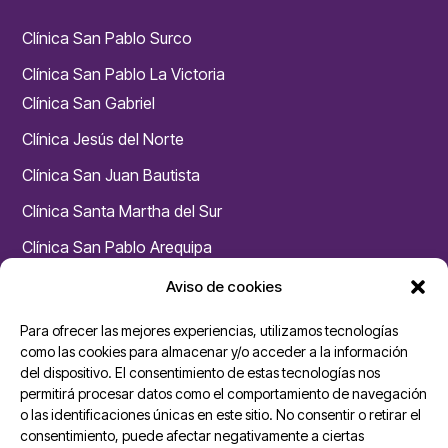
Clínica San Pablo Surco
Clínica San Pablo La Victoria
Clínica San Gabriel
Clínica Jesús del Norte
Clínica San Juan Bautista
Clínica Santa Martha del Sur
Clínica San Pablo Arequipa
Clínica San Pablo Huaraz
Aviso de cookies
Chacarilla – Medicina Física y Rehabilitación
Para ofrecer las mejores experiencias, utilizamos tecnologías
Unidades San Pablo
como las cookies para almacenar y/o acceder a la información
del dispositivo. El consentimiento de estas tecnologías nos
permitirá procesar datos como el comportamiento de navegación
Ambulancias Cardiomóvil
o las identificaciones únicas en este sitio. No consentir o retirar el
Dermoesthetik San Pablo
consentimiento, puede afectar negativamente a ciertas